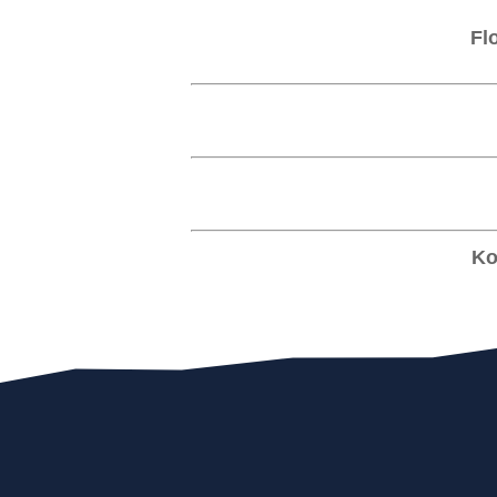
Fl
Ko