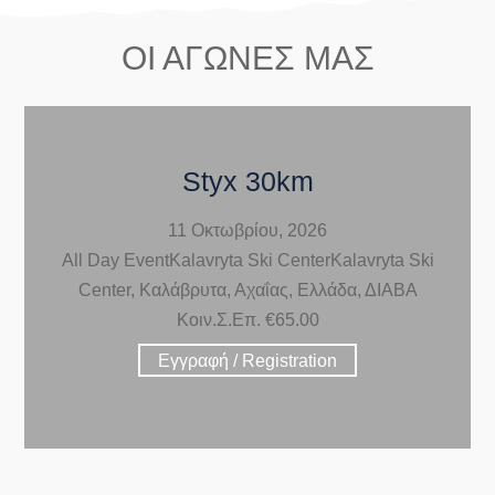
ΟΙ ΑΓΩΝΕΣ ΜΑΣ
Styx 30km
11 Οκτωβρίου, 2026
All Day Event
Kalavryta Ski Center
Kalavryta Ski
Center, Καλάβρυτα, Αχαΐας, Ελλάδα,
ΔΙΑΒΑ
Κοιν.Σ.Επ.
€65.00
Εγγραφή / Registration